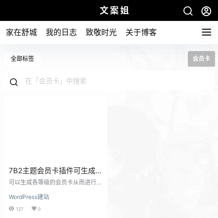
文案姐
家在舒城
我的日志
致敬时光
关于博客
全部标签
会员卡
7B2主题会员卡插件可生成
各等级的会员卡密进行贩卖
可以生成各等级的会员卡从而进行
赠送
贩卖赠送，比卡密更方便，更实用
WordPress建站
来源于子比兔博客（ZIB2.cn） 用法
举例：可以使用插件生成几张短期
127
0
会员卡随机发放群里给用户体验，