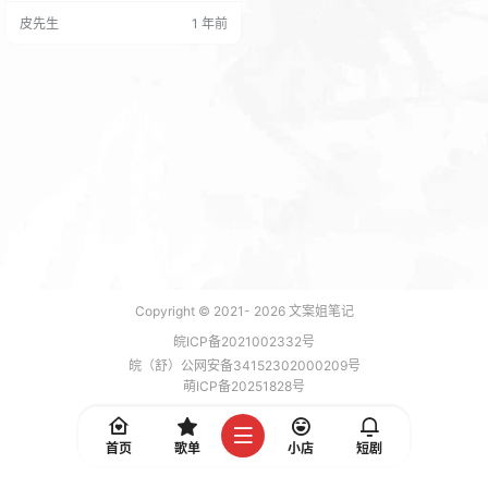
能充分带动用户热情并且提高会员
皮先生
1 年前
转化率 插件特点 可以省去卡密充值
余额然后再进行购买vip等繁琐操
作，方便用户 可以充值时附赠一定
的余额或者积分 插件已接入主题订
单系统，购买完成后会生成相应订
单，方便记录 插件交互使用token，
与主题一致…
Copyright © 2021-
2026
文案姐笔记
皖ICP备2021002332号
皖（舒）公网安备34152302000209号
萌ICP备20251828号
加载 7 能，功耗 0.1716 焦耳
首页
歌单
小店
短剧