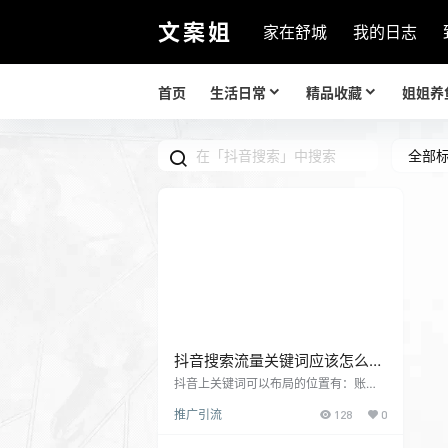
文案姐
家在舒城
我的日志
首页
生活日常
精品收藏
姐姐养
全部
抖音搜索流量关键词应该怎么布
局？
抖音上关键词可以布局的位置有：账号
名字上（用户昵称）、抖音短视频发布
推广引流
128
0
视频的描述里、#话题标签、抖音视频作
品内容里、抖音短视频作品评论里以及
直播预告、直播主题、团购商品标题里