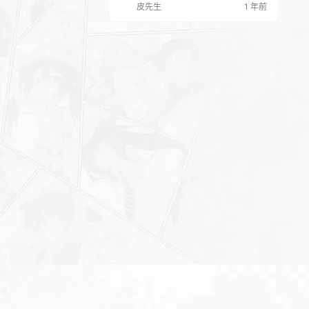
皮先生
1 年前
都可以布局你的业务关键词。 具体怎么
做，布局在哪里，继续来举例截图。 学
会以上几点你的抖音搜索流量会飙升
的！