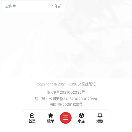
广阔的世界中收集神奇的生物“帕
皮先生
1 年前
鲁”，派他们进行战斗、建造、做农
活，工业生产等，这是一款支持多
人游戏模式的全新开放世界生存制
作游戏。 站长亲测可运行 游戏截图
Copyright © 2021-
2026
文案姐笔记
皖ICP备2021002332号
皖（舒）公网安备34152302000209号
萌ICP备20251828号
加载 7 能，功耗 0.1711 焦耳
首页
歌单
小店
短剧