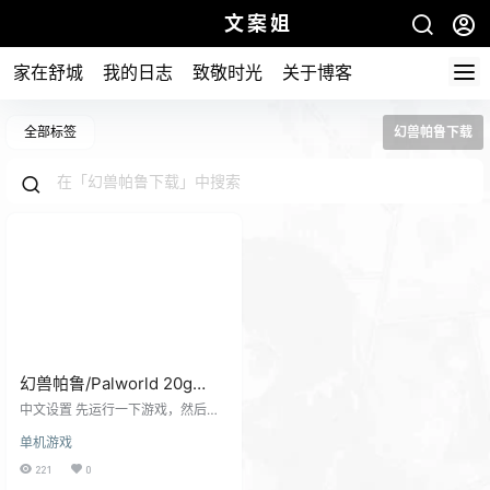
文案姐
家在舒城
我的日志
致敬时光
关于博客
全部标签
幻兽帕鲁下载
幻兽帕鲁/Palworld 20g
2024版下载
中文设置 先运行一下游戏，然后在
电脑找到C:\Users\用户名\AppData
单机游戏
\Roaming\Goldberg SteamEmu Sa
ves\settings\language.txt文件打
221
0
开，把english替换成schinese。在