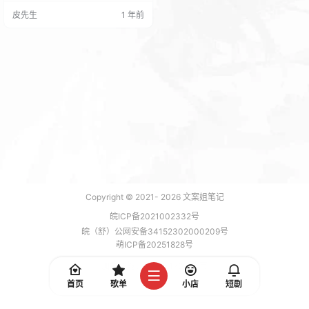
收款通知的自动回调，广泛适用于
皮先生
1 年前
绝大多数商城系统，为用户带来了
极大的便利。 强大的工具特性 聚
合码收款无忧：支持第四方收款服
务商聚合码收款，具备免挂机、不
掉线的卓越性能，让收款过程稳定
可靠，无需担心因挂机问题…
Copyright © 2021-
2026
文案姐笔记
皖ICP备2021002332号
皖（舒）公网安备34152302000209号
萌ICP备20251828号
加载 7 能，功耗 0.1704 焦耳
首页
歌单
小店
短剧