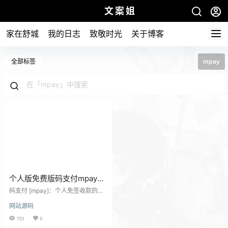
文案姐
家在舒城
我的日志
致敬时光
关于博客
全部标签
mpay
个人版免费版码支付mpay
php源码V1.2.0【thinkphp框
码支付 [mpay]：个人免签收款的便
架开发】
捷之选 码支付 [mpay] 是一款专为
网站源码
个人用户打造的高效便捷收款工
具，其核心优势在于个人免签收款
153
0
功能，仅需普通收款码，就能实现