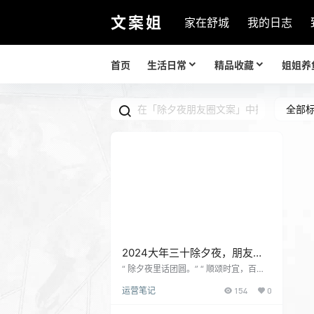
文案姐
家在舒城
我的日志
首页
生活日常
精品收藏
姐姐养
全部
2024大年三十除夕夜，朋友圈
建议这样发
“ 除夕夜里话团圆。” “ 顺颂时宜，百事
从欢。” “ 家家守岁，岁岁梦圆。” “ 辞暮
运营笔记
154
0
尔尔，烟火年年。” “ 爱就是要一起吃年
夜饭。” “ 春归寒去，守岁庆新年。” “ 初
年初月，盼快乐无暇。” “ 万事皆顺意，