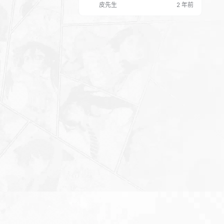
皮先生
2 年前
喜乐常相伴。” “ 历添新岁月，烟火满风
霜。” “ 烟火向星辰，所愿皆成真。” “ 龙
年贺岁，赏心悦食年夜饭。” “ 烟花升空
又一年，喜悦无边。” “ 朝朝暮暮又年
年，可爱小人间。” “…