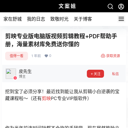
文案姐
家在舒城
我的日志
致敬时光
关于博客
剪映专业版电脑版视频剪辑教程+PDF帮助手
册，海量素材库免费送你懂的
0
值得一看
1 年前
获取资源
皮先生
关注
私信
博主
挖到宝了必须分享！最近找到能让我从剪辑小白逆袭的宝
藏课程啦～（还有
剪映
PC专业VIP版软件）