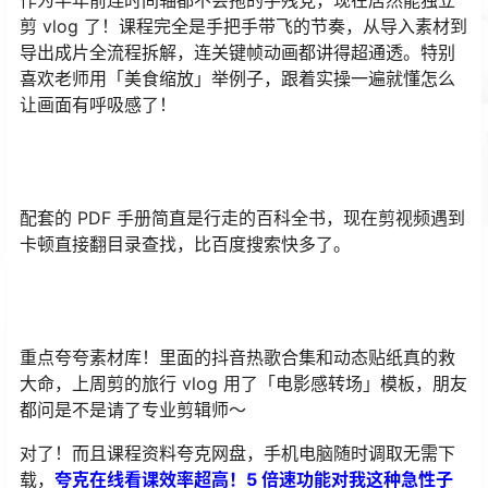
作为半年前连时间轴都不会拖的手残党，现在居然能独立
剪 vlog 了！课程完全是手把手带飞的节奏，从导入素材到
导出成片全流程拆解，连关键帧动画都讲得超通透。特别
喜欢老师用「美食缩放」举例子，跟着实操一遍就懂怎么
让画面有呼吸感了！
配套的 PDF 手册简直是行走的百科全书，现在剪视频遇到
卡顿直接翻目录查找，比百度搜索快多了。
重点夸夸素材库！里面的抖音热歌合集和动态贴纸真的救
大命，上周剪的旅行 vlog 用了「电影感转场」模板，朋友
都问是不是请了专业剪辑师～
对了！而且课程资料夸克网盘，手机电脑随时调取无需下
载，
夸克在线看课效率超高！5 倍速功能对我这种急性子