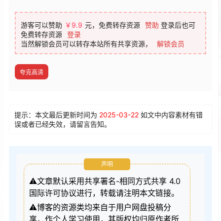
提示：本文最后更新时间为
2025-03-22
如文中内容素材有错
误或者已经失效，请留言告知。
声明
⚠️文章默认采用共享署名-相同方式共享 4.0
国际许可协议进行，转载请注明本文链接。
⚠️博客的资源类均来自于用户网盘投稿分
享，作个人学习使用，其版权均归原作者所
有。
⚠️我非常重视版权问题，如有侵权请邮件与
我联系admin#5186a.com处理。敬请谅解！
剪映
剪映vip破解版
剪映教程
剪映电脑版