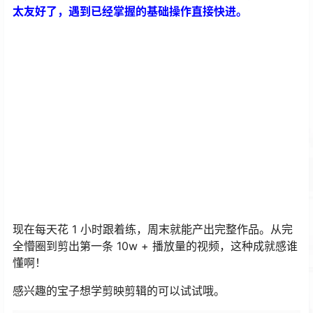
太友好了，遇到已经掌握的基础操作直接快进。
现在每天花 1 小时跟着练，周末就能产出完整作品。从完
全懵圈到剪出第一条 10w + 播放量的视频，这种成就感谁
懂啊！
感兴趣的宝子想学剪映剪辑的可以试试哦。
游客可以赞助
￥9.9
元，免费转存资源
赞助
登录后也可
免费转存资源
登录
当然解锁会员可以转存本站所有共享资源，
解锁会员
夸克高清