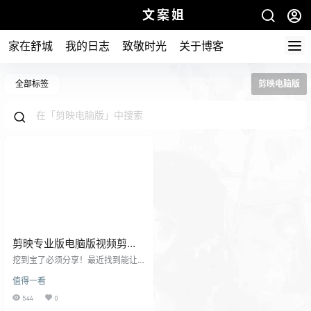
文案姐
家在舒城
我的日志
致敬时光
关于博客
全部标签
剪映电脑版
剪映专业版电脑版视频剪辑
教程+PDF帮助手册，海量素
挖到宝了必须分享！最近找到能让
材库免费送你懂的
我从剪辑小白逆袭的宝藏课程啦～
值得一看
（还有剪映PC专业VIP版软件） 作
为半年前连时间轴都不会拖的手残
544
0
党，现在居然能独立剪 vlog 了！课