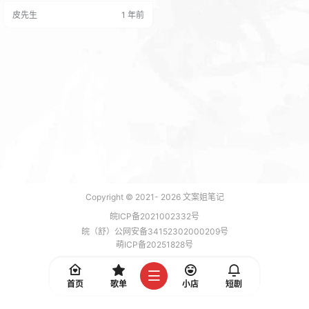
程完全是手把手带飞的节奏，从导
皮先生
1 年前
入素材到导出成片全流程拆解，连
关键帧动画都讲得超通透。特别喜
欢老师用「美食缩放」举例子，跟
着实操一遍就懂怎么让画面有呼吸
感了！ 配套的 PDF 手册简直是行走
的百科全书，现在剪视频遇到卡顿
直接翻目录查找，比…
Copyright © 2021-
2026
文案姐笔记
皖ICP备2021002332号
皖（舒）公网安备34152302000209号
萌ICP备20251828号
加载 7 能，功耗 0.1721 焦耳
首页
歌单
小店
短剧