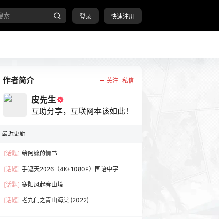
登录
快速注册
作者简介
关注
私信
皮先生
互助分享，互联网本该如此！
最近更新
[话题]
给阿嬷的情书
[话题]
手遮天2026（4K+1080P）国语中字
[话题]
寒阳风起春山境
[话题]
老九门之青山海棠 (2022)