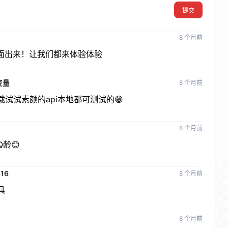
提交
8 个月前
页面出来！让我们都来体验体验
变量
8 个月前
试试素颜的api本地都可测试的😁
8 个月前
龄😊
16
8 个月前
具
8 个月前