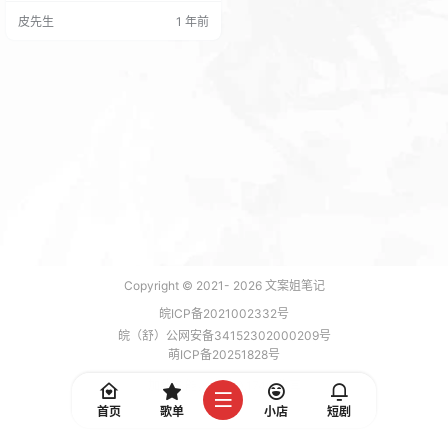
剧情玩家可低难度轻松过 DLC不影
皮先生
1 年前
响剧情！不影响数值！仅为投喂支
持收藏，喜欢本体可以选择性支
持！ 【牌佬记得开牌佬模式，在设
置->战斗表现里面，大幅度提升战
斗手感！】 20X1年，虚构都市“梦
之市”里，巨企垄断网络，AI剥夺…
Copyright © 2021-
2026
文案姐笔记
皖ICP备2021002332号
皖（舒）公网安备34152302000209号
萌ICP备20251828号
加载 5 能，功耗 0.1740 焦耳
首页
歌单
小店
短剧