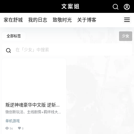
文案姐
家在舒城
我的日志
致敬时光
关于博客
全部标签
少女
叛逆神魂豪华中文版 逆斩千
妖-神女降世+叛逆少女全
微创新玩法、主线剧情+羁绊线大量
DLC|解压即撸
中文配音、幻灵中日双语配音。 插
单机游戏
画密度极高的 超·视觉系演出，100
+高精度CG+400格以上漫画+大量
54
0
动态立绘与CG！ *有难度可选择，