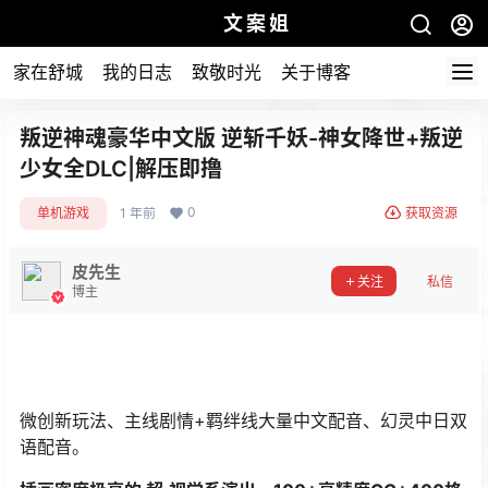
文案姐
家在舒城
我的日志
致敬时光
关于博客
叛逆神魂豪华中文版 逆斩千妖-神女降世+叛逆
少女全DLC|解压即撸
0
单机游戏
1 年前
获取资源
皮先生
关注
私信
博主
微创新玩法、主线剧情+羁绊线大量中文配音、幻灵中日双
语配音。