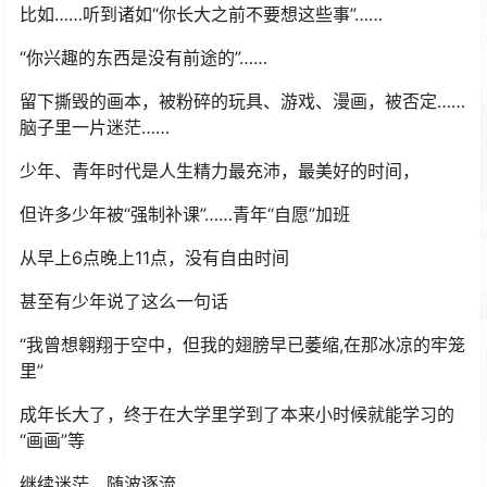
比如……听到诸如“你长大之前不要想这些事”……
“你兴趣的东西是没有前途的”……
留下撕毁的画本，被粉碎的玩具、游戏、漫画，被否定……
脑子里一片迷茫……
少年、青年时代是人生精力最充沛，最美好的时间，
但许多少年被“强制补课”……青年“自愿”加班
从早上6点晚上11点，没有自由时间
甚至有少年说了这么一句话
“我曾想翱翔于空中，但我的翅膀早已萎缩,在那冰凉的牢笼
里”
成年长大了，终于在大学里学到了本来小时候就能学习的
“画画”等
继续迷茫，随波逐流