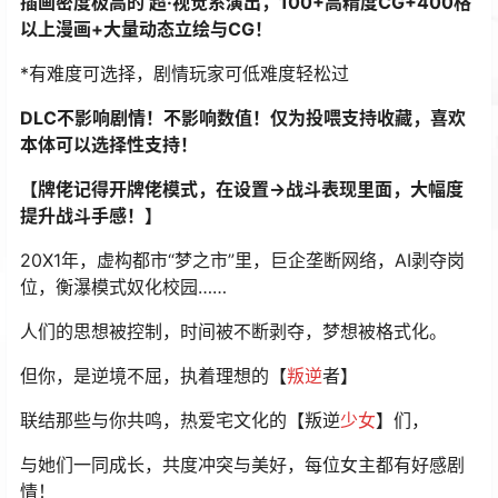
插画密度极高的 超·视觉系演出，100+高精度CG+400格
以上漫画+大量动态立绘与CG！
*有难度可选择，剧情玩家可低难度轻松过
DLC不影响剧情！不影响数值！仅为投喂支持收藏，喜欢
本体可以选择性支持！
【牌佬记得开牌佬模式，在设置->战斗表现里面，大幅度
提升战斗手感！】
20X1年，虚构都市“梦之市”里，巨企垄断网络，AI剥夺岗
位，衡瀑模式奴化校园……
人们的思想被控制，时间被不断剥夺，梦想被格式化。
但你，是逆境不屈，执着理想的【
叛逆
者】
联结那些与你共鸣，热爱宅文化的【叛逆
少女
】们，
与她们一同成长，共度冲突与美好，每位女主都有好感剧
情！