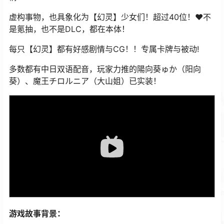
虚构事物，也具象化为【幻灵】少女们！超过40位！❤不
是氪抽，也不是DLC，都在本体！
每只【幻灵】都有好感剧情与CG！！专属卡牌与被动!
多数都有中日双语配音，玩家力推的陽向葵ゅか（阳向
葵）、魔王チロルニア（大山姐）已实装！
游戏故事背景：