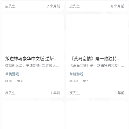
戏文件，包括游戏文件校验工具、
取积分和提升技能点。随着积分增
皮先生
7 个月前
皮先生
8 个月前
修改器等。 这是一个究极的缝合怪
加，可购买卡车、车库和挂车，还
游戏，却又是因为缝合了大量游戏
能雇佣司机，建立自己的运输公
的优秀元素而出名。 游戏画面偏向
司。游戏获得了 7 个卡车品牌的授
动漫风，整体色调以亮色为主，打
权，包括达夫、依维柯、曼特等，
击感也就凑合，音乐也不算是出
玩家可以对卡车进行自定义，如改
众，最大的乐趣就在于缝合了大量
变驾驶舱外观、升级发动机、变速
游戏的亮点，可以在游戏里…
箱…
叛逆神魂豪华中文版 逆斩千
《荒岛恋情》是一款独特的
妖-神女降世+叛逆少女全
恋爱互动影游pc版下载
微创新玩法、主线剧情+羁绊线大量
《荒岛恋情》是一款独特的恋爱互
DLC|解压即撸
中文配音、幻灵中日双语配音。 插
动影游，故事源于一场邮轮失事，
单机游戏
单机游戏
画密度极高的 超·视觉系演出，100
玩家作为唯一幸存的男生，与7位女
+高精度CG+400格以上漫画+大量
孩流落至一个神秘美丽的荒岛。 荒
54
0
645
0
动态立绘与CG！ *有难度可选择，
岛恋情|豪华中文|V1.0.28-指尖誓
剧情玩家可低难度轻松过 DLC不影
言-淡樱微语-中字国语+全DLC|解
皮先生
1 年前
皮先生
1 年前
响剧情！不影响数值！仅为投喂支
压即撸| 岛上椰林摇曳，碧波环绕，
持收藏，喜欢本体可以选择性支
风情迷人。在这里，玩家需与女孩
持！ 【牌佬记得开牌佬模式，在设
们携手共度难关，探索岛上秘密。
置->战斗表现里面，大幅度提升战
朝夕相处中，爱情悄然萌芽，玩家
斗手感！】 20X1年，虚构都市“梦
将有机会深入了解每位女孩的内
之市”里，巨企垄断网络，AI剥夺…
心，感受她们的独特魅力。在这段
非凡旅程中，谁将成…