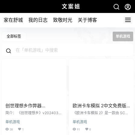
文案姐
家在舒城
我的日志
致敬时光
关于博客
全部标签
单机游戏
创世理想乡作弊器
欧洲卡车模拟 2中文免费版
v20240314 中文版游戏下载
下载
简介： 《创世理想乡》v20240314
《欧洲卡车模拟 2》是一款由 SCS
+修改器
中文版是一款开放世界沙盒生存游
Software 开发的模拟经营类游戏，
单机游戏
单机游戏
戏，玩家可以在游戏中自由探索、
于 2012 年 10 月 18 日在捷克正式
建造、战斗、采集资源，创造属于
发行。 在游戏中，玩家将从初级司
38
1
91
0
自己的理想乡。 此次更新中文版游
机做起，通过接取货物运输任务赚