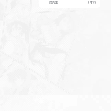
皮先生
2 年前
仰卧、俯卧和侧卧。对于宝宝来讲，究
竟该选取哪一种睡姿才合适呢？2016 年
美国儿科学会发布的新临床指南明确表
示：“无论是白天或晚上，不管是早产儿
还是足月儿，一岁以内都要仰卧。” 这一
指南的发布，旨在最大程度地保障一岁
以内宝宝…