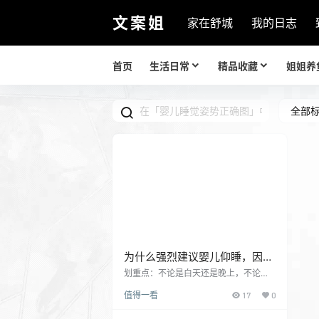
文案姐
家在舒城
我的日志
首页
生活日常
精品收藏
姐姐养
全部
为什么强烈建议婴儿仰睡，因为
这个风险赌不起
划重点：不论是白天还是晚上，不论是
早产儿还是足月儿，1岁内婴幼儿都应该
值得一看
17
0
采取仰卧位睡眠以保证睡眠安全；对于1
岁以上的婴幼儿来说，睡眠姿势无特殊
要求。 常见的睡眠姿势主要有三种，即