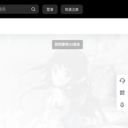
登录
快速注册
欧阳春晓30瘦身