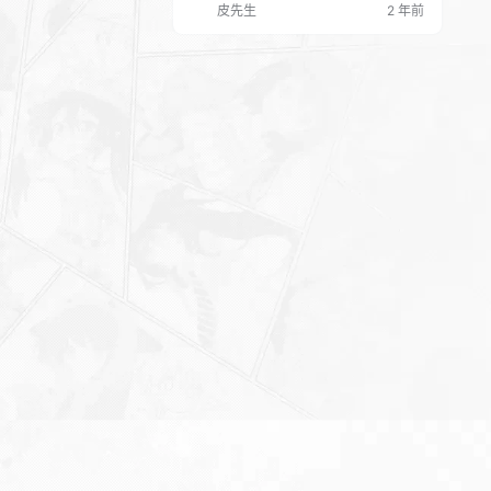
皮先生
2 年前
化.mp4 第5周加练 大基数冲刺刷脂掉秤
4-5周每日加练燃参击.mp4 当我健身放
弃自讨苦吃 神奇的事情发生了【苦练不
如巧练】.mp4 第二十五天 50MIN普拉
提小哑铃凹凸有致性感线条打造(复练)…