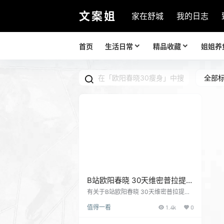
文案姐
家在舒城
我的日志
首页
生活日常
精品收藏
姐姐养
全部
B站欧阳春晓 30天维密普拉提居
家瘦身健康课
有关于B站欧阳春晓 30天维密普拉提居
家瘦身健康课分享给你！ 欧阳春晓：30
值得一看
1.4k
0
天维密普拉提居家瘦身课+食谱（完结）
教程截图： 教程内容： Day10 50MIN
普拉提+动感芭蓸小球 痩腰美背 核心强