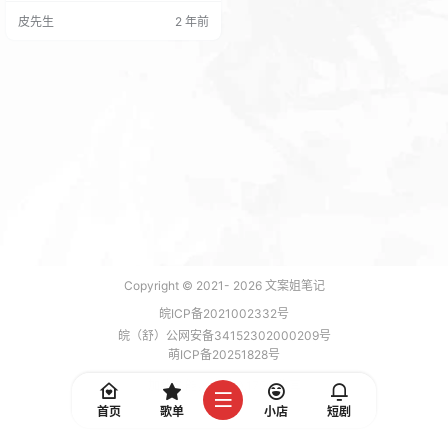
葵也是非常值得一拍的题材，拍摄
皮先生
2 年前
起来也非常简单。 通常我们更喜欢
拍摄向日葵的局部，这样比较容易
出片，效果也比较多样，拍摄也是
最为简单的，即使是完全不懂摄影
的人也能拍出不错的效果。 无论使
用广角还是长焦都是可以的，基本
上不挑器材，长焦的空间压缩感可
以将…
Copyright © 2021-
2026
文案姐笔记
皖ICP备2021002332号
皖（舒）公网安备34152302000209号
萌ICP备20251828号
加载 7 能，功耗 0.1750 焦耳
首页
歌单
小店
短剧