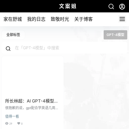
文案姐
家在舒城
我的日志
致敬时光
关于博客
全部标签
GPT-4模型
所长林超：AI GPT-4模型颠
覆教育行业，未来该学什
很抱歉的说，gpt配合学英语几周后
么？
我都不想去上大学老师的课了。 毫
值得一看
不夸张的说，ai的教学能力超过了我
初中到大学的所有老师（但和更高
29
0
级别的私教、小班级教学还是有差