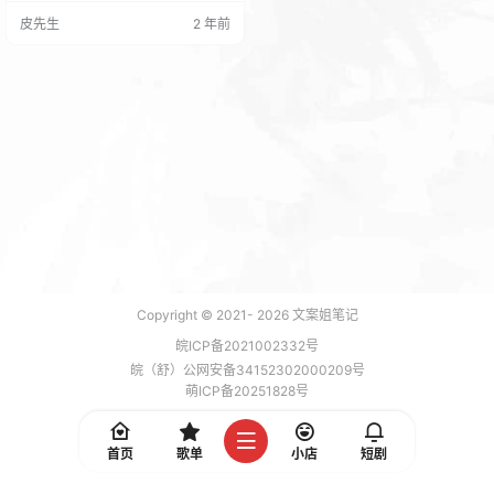
距） 以前我听一节90分钟英语大
皮先生
2 年前
课，回来要花一小时巩固、记忆和
回想。 最近我发现 其实我和gpt闲
聊40分钟英语，所学到“同掌握水
平”的知识量，就和之前的两个半小
时接近了（同掌握水平哦） 原因我
也分析了很多 1.现实教学无意义的
“磨损”很多…
Copyright © 2021-
2026
文案姐笔记
皖ICP备2021002332号
皖（舒）公网安备34152302000209号
萌ICP备20251828号
加载 7 能，功耗 0.1699 焦耳
首页
歌单
小店
短剧