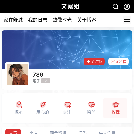
文案姐
家在舒城
我的日志
致敬时光
关于博客
关注Ta
发私信
786
塔子
Lv0
概览
发布的
关注
粉丝
收藏
文章
小店
网盘资源
问答
供求信息