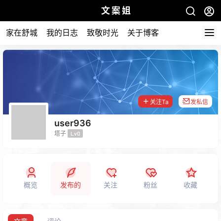
文案姐
家在舒城
我的日志
致敬时光
关于博客
关注Ta
发私信
user936
塔子
Lv0
概览
发布的
关注
粉丝
收藏