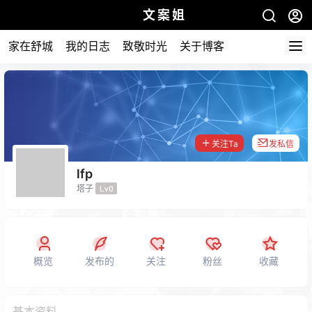
文案姐
家在舒城
我的日志
致敬时光
关于博客
关注Ta
发私信
lfp
塔子
Lv0
概览
发布的
关注
粉丝
收藏
基本资料