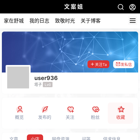
文案姐
家在舒城
我的日志
致敬时光
关于博客
关注Ta
发私信
user936
塔子
Lv0
概览
发布的
关注
粉丝
收藏
文章
小店
网盘资源
问答
供求信息