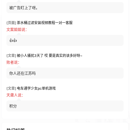
被广告盯上了呀。
[页面]
茶水桶过滤安装视频教程一对一客服
文案姐姐
说：
👍👍
[文章]
被小人骚扰3天了 哎 要是真实的该多好呀~
败者
说：
你人还在江苏吗
[文章]
电车通学少女pc单机游戏
天聋人
说：
积分