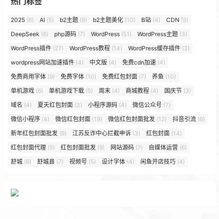
热门标签
2025
(6)
AI
(5)
b2主题
(8)
b2主题美化
(10)
B站
(4)
CDN
(5)
DeepSeek
(6)
php源码
(7)
WordPress
(51)
WordPress主题
(3)
WordPress插件
(27)
WordPress教程
(14)
WordPress缓存插件
(3)
wordpress网站加速插件
(4)
中文版
(4)
免费cdn加速
(4)
免费商用字体
(9)
免费字体
(10)
免费红包封面
(7)
养鱼
(10)
单机游戏
(6)
单机游戏下载
(5)
周末
(4)
商城教程
(4)
国庆节
(3)
域名
(4)
夏天红包封面
(3)
小程序源码
(4)
微信公众号
(7)
微信小程序
(4)
微信红包封面
(19)
微信红包封面批发
(12)
抖音引流
(6)
新年红包封面批发
(6)
江苏反诈中心拦截申诉
(3)
红包封面
(14)
红包封面代理
(5)
红包封面批发
(9)
网站源码
(7)
自媒体运营
(6)
舒城
(6)
舒城县
(7)
视频号
(5)
设计字体
(4)
闲鱼开店技巧
(4)