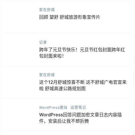
家在舒城
回顾 望舒 舒城旅游形象宣传片
记录
跨年了元旦节快乐！元旦节红包封面跨年红
包封面来啦！
家在舒城
这个12月舒城惊喜不断 这不舒城广电官宣来
啦 舒城高速公路规划图
WordPress建站
运营笔记
WordPress回答问题加密文章日志内容插
件，安装后让我不想折腾