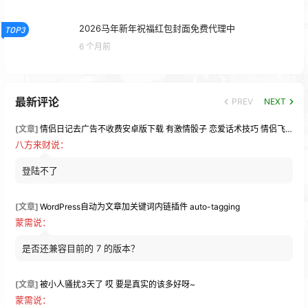
2026马年新年祝福红包封面免费代理中
TOP3
6 个月前
最新评论
PREV
NEXT
[文章]
情侣日记去广告不收费安卓版下载 有激情骰子 恋爱话术技巧 情侣飞行棋功能
八方来财
说：
登陆不了
[文章]
WordPress自动为文章加关键词内链插件 auto-tagging
蒙需
说：
是否还兼容目前的 7 的版本？
[文章]
被小人骚扰3天了 哎 要是真实的该多好呀~
蒙需
说：